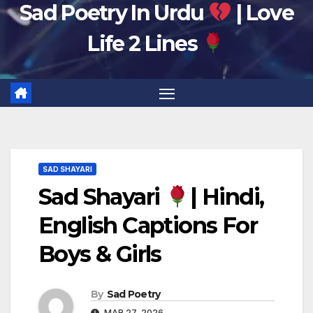
Sad Poetry In Urdu
| Love
Life 2 Lines
SAD SHAYARI
Sad Shayari
| Hindi,
English Captions For
Boys & Girls
By
Sad Poetry
MAR 27, 2026