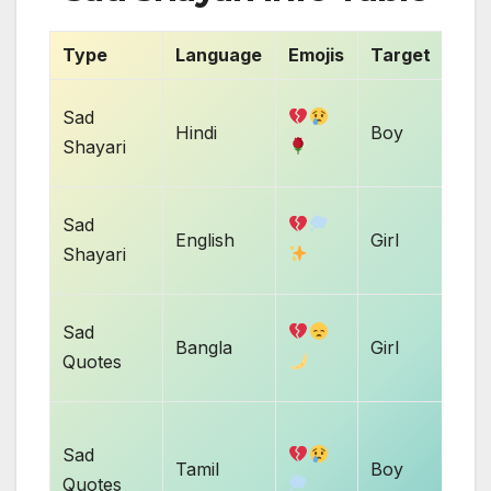
Type
Language
Emojis
Target
Use
Sad
Hindi
Boy
Sta
Shayari
Sad
English
Girl
Cap
Shayari
Sad
Bangla
Girl
Sta
Quotes
Sad
Tamil
Boy
Cap
Quotes