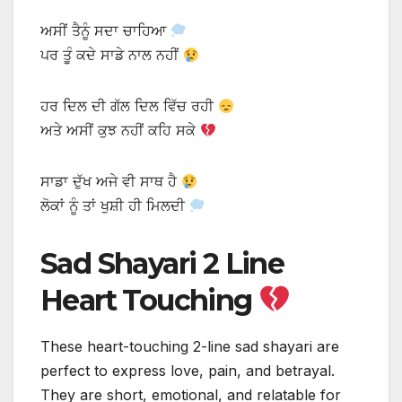
ਅਸੀਂ ਤੈਨੂੰ ਸਦਾ ਚਾਹਿਆ
ਪਰ ਤੂੰ ਕਦੇ ਸਾਡੇ ਨਾਲ ਨਹੀਂ
ਹਰ ਦਿਲ ਦੀ ਗੱਲ ਦਿਲ ਵਿੱਚ ਰਹੀ
ਅਤੇ ਅਸੀਂ ਕੁਝ ਨਹੀਂ ਕਹਿ ਸਕੇ
ਸਾਡਾ ਦੁੱਖ ਅਜੇ ਵੀ ਸਾਥ ਹੈ
ਲੋਕਾਂ ਨੂੰ ਤਾਂ ਖੁਸ਼ੀ ਹੀ ਮਿਲਦੀ
Sad Shayari 2 Line
Heart Touching
These heart-touching 2-line sad shayari are
perfect to express love, pain, and betrayal.
They are short, emotional, and relatable for